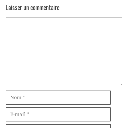
Laisser un commentaire
Commentaire
Nom
E-
mail
Site