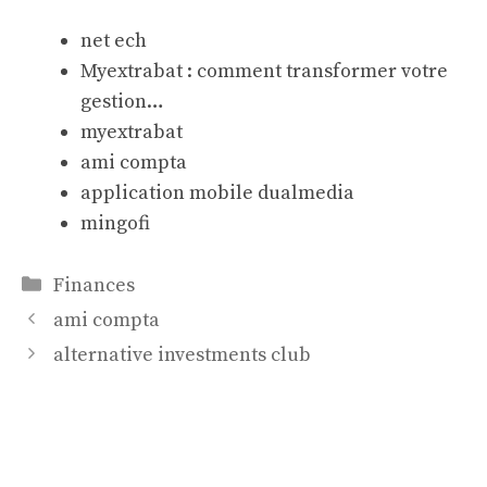
net ech
Myextrabat : comment transformer votre
gestion…
myextrabat
ami compta
application mobile dualmedia
mingofi
Catégories
Finances
ami compta
alternative investments club