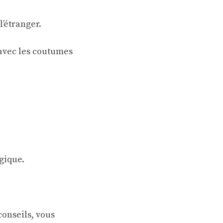
l’étranger
.
r avec les coutumes
gique.
onseils, vous