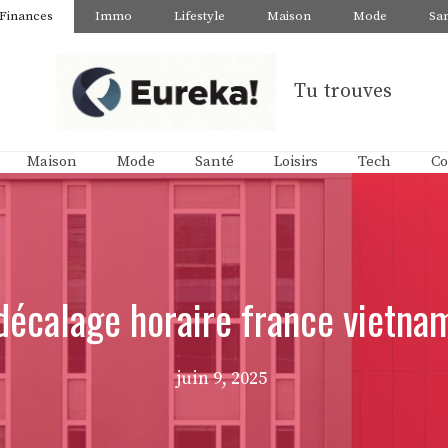
Finances
Immo
Lifestyle
Maison
Mode
Sa
Tu trouves
Maison
Mode
Santé
Loisirs
Tech
Co
décalage horaire france vietna
juin 9, 2025