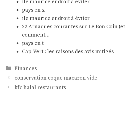
ile maurice endroit a éviter
pays en x
ile maurice endroit à éviter
22 Arnaques courantes sur Le Bon Coin (et
comment…
pays en t
Cap-Vert : les raisons des avis mitigés
Catégories
Finances
conservation coque macaron vide
kfc halal restaurants