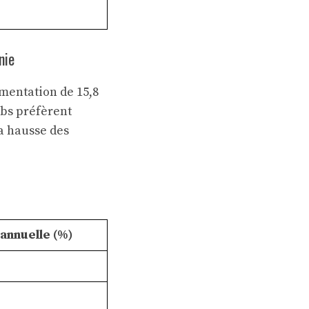
nie
mentation de 15,8
ubs préfèrent
la hausse des
 annuelle (%)