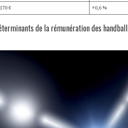
 170 €
+0,6 %
éterminants de la rémunération des handbal