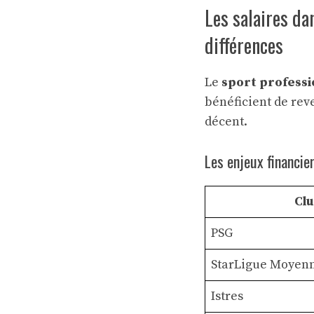
Les salaires da
différences
Le
sport professi
bénéficient de rev
décent.
Les enjeux financie
Cl
PSG
StarLigue Moyen
Istres