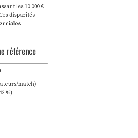
sant les 10 000 €
Ces disparités
rciales
e référence
s
tateurs/match)
42 %)