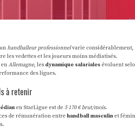
’un
handballeur professionnel
varie considérablement,
re les vedettes et les joueurs moins médiatisés.
 en
Allemagne
, les
dynamique salariales
évoluent selo
performance des ligues.
s à retenir
médian
en StarLigue est de
5 170 € brut/mois
.
nces de rémunération entre
handball masculin
et fémin
s.