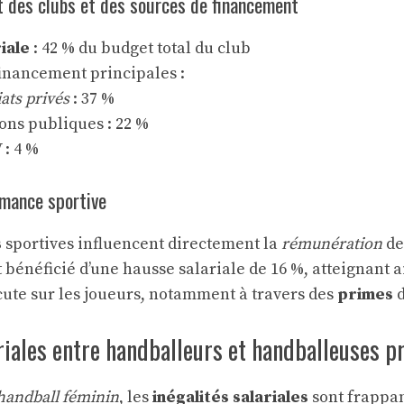
t des clubs et des sources de financement
iale
: 42 % du budget total du club
financement principales :
ats privés
: 37 %
ons publiques : 22 %
 : 4 %
rmance sportive
s
sportives influencent directement la
rémunération
de
 bénéficié d’une hausse salariale de 16 %, atteignant ai
ute sur les joueurs, notamment à travers des
primes
d
riales entre handballeurs et handballeuses p
handball féminin
, les
inégalités salariales
sont frappan