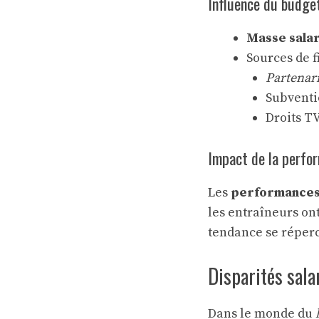
Influence du budge
Masse salar
Sources de 
Partenari
Subventi
Droits TV
Impact de la perfo
Les
performance
les entraîneurs ont
tendance se réperc
Disparités sala
Dans le monde du