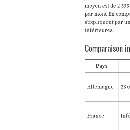
moyen est de 2 535
par mois. En compa
s’expliquent par u
inférieures.
Comparaison in
Pays
Allemagne
28 0
France
Inf