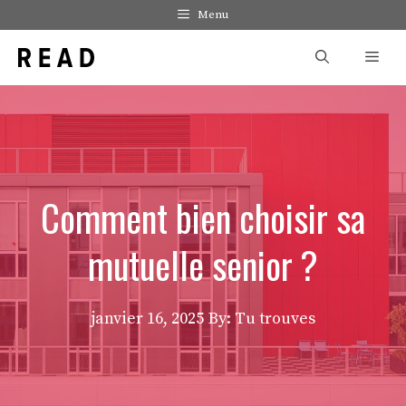
Aller
Menu
au
Men
contenu
Comment bien choisir sa
mutuelle senior ?
janvier 16, 2025
By: Tu trouves