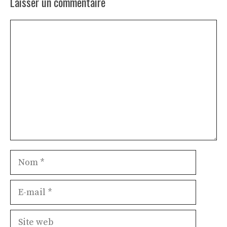
Laisser un commentaire
Commentaire
Nom
E-
mail
Site