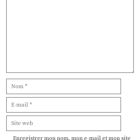
Commentaire
Nom
E-
mail
Site
web
Enregistrer mon nom, mon e-mail et mon site