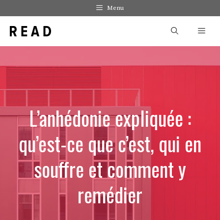
Aller
Menu
au
Men
contenu
L’anhédonie expliquée :
qu’est-ce que c’est, qui en
souffre et comment y
remédier